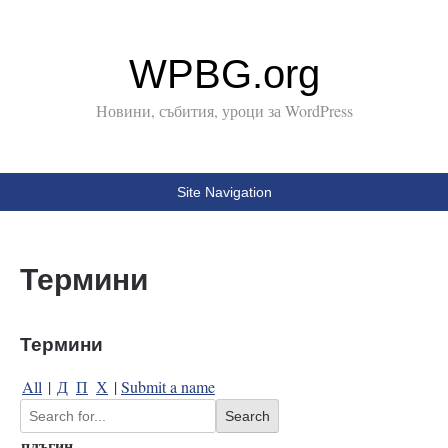
WPBG.org
Новини, събития, уроци за WordPress
Site Navigation
Термини
Термини
All
|
Д
П
Х
|
Submit a name
плъгин